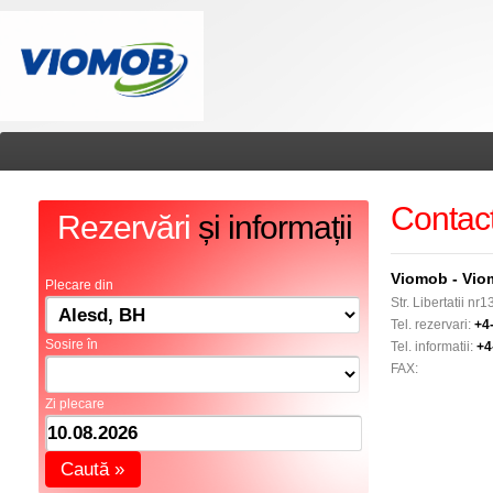
Contac
Rezervări
și informații
Viomob - Vi
Plecare din
Str. Libertatii n
Tel. rezervari:
+4
Sosire în
Tel. informatii:
+4
FAX:
Zi plecare
Caută »